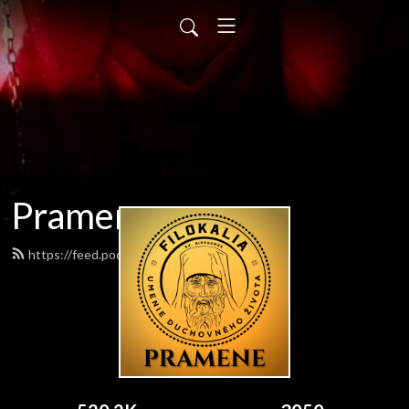
Pramene
https://feed.podbean.com/pramene/feed.xml