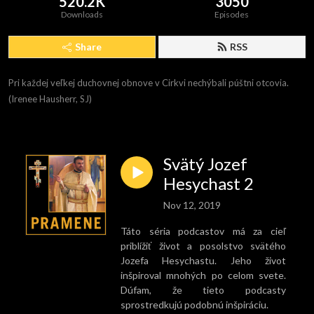
520.2K
3050
Downloads
Episodes
Share
RSS
Pri každej veľkej duchovnej obnove v Cirkvi nechýbali púštni otcovia. 
(Irenee Hausherr, SJ)
Svätý Jozef
Hesychast 2
Nov 12, 2019
Táto séria podcastov má za cieľ
priblížiť život a posolstvo svätého
Jozefa Hesychastu. Jeho život
inšpiroval mnohých po celom svete.
Dúfam, že tieto podcasty
sprostredkujú podobnú inšpiráciu.