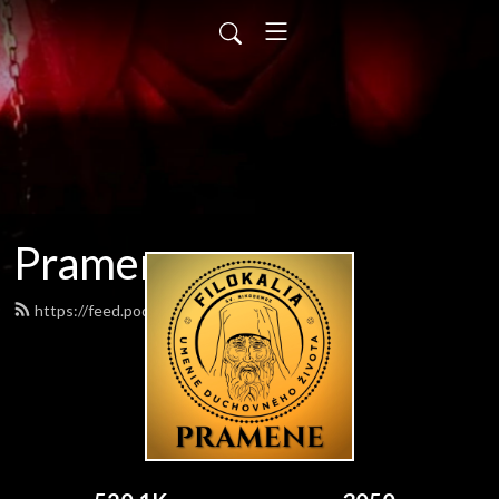
Pramene
https://feed.podbean.com/pramene/feed.xml