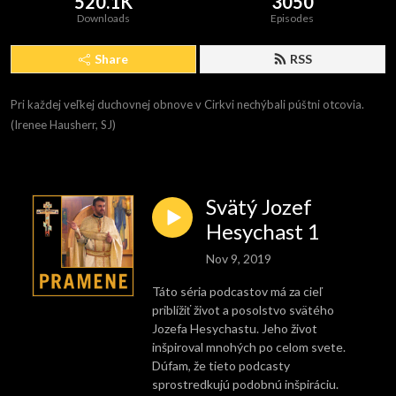
520.1K
3050
Downloads
Episodes
Share
RSS
Pri každej veľkej duchovnej obnove v Cirkvi nechýbali púštni otcovia. 
(Irenee Hausherr, SJ)
Svätý Jozef
Hesychast 1
Nov 9, 2019
Táto séria podcastov má za cieľ
priblížiť život a posolstvo svätého
Jozefa Hesychastu. Jeho život
inšpiroval mnohých po celom svete.
Dúfam, že tieto podcasty
sprostredkujú podobnú inšpiráciu.