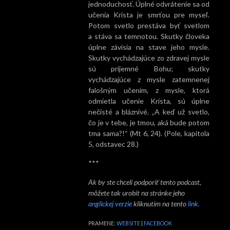
jednoduchosť. Úplné odvrátenie sa od
učenia Krista je smrťou pre myseľ.
Potom svetlo prestáva byť svetlom
a stáva sa temnotou. Skutky človeka
úplne závisia na stave jeho mysle.
Skutky vychádzajúce zo zdravej mysle
sú príjemné Bohu; skutky
vychádzajúce z mysle zatemnenej
falošným učením, z mysle, ktorá
odmietla učenie Krista, sú úplne
nečisté a bláznivé. „A keď už svetlo,
čo je v tebe, je tmou, aká bude potom
tma sama?!“ (Mt 6, 24). (Pole, kapitola
5, odstavec 28.)
***
Ak by ste chceli podporiť tento podcast,
môžete tak urobit na stránke jeho
anglickej verzie
kliknutím na tento
link.
PRAMENE:
WEBSITE
|
FACEBOOK