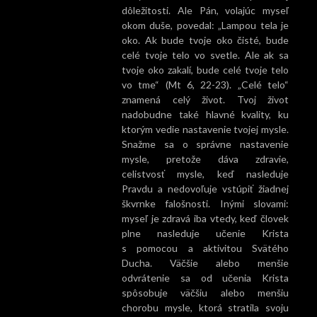
dôležitosti. Ale Pán, volajúc myseľ
okom duše, povedal: „Lampou tela je
oko. Ak bude tvoje oko čisté, bude
celé tvoje telo vo svetle. Ale ak sa
tvoje oko zakalí, bude celé tvoje telo
vo tme“ (Mt 6, 22-23). „Celé telo“
znamená celý život. Tvoj život
nadobudne také hlavné kvality, ku
ktorým vedie nastavenie tvojej mysle.
Snažme sa o správne nastavenie
mysle, pretože dáva zdravie,
celistvosť mysle, keď nasleduje
Pravdu a nedovoľuje vstúpiť žiadnej
škvrnke falošnosti. Inými slovami:
myseľ je zdravá iba vtedy, keď človek
plne nasleduje učenie Krista
s pomocou a aktivitou Svätého
Ducha. Väčšie alebo menšie
odvrátenie sa od učenia Krista
spôsobuje väčšiu alebo menšiu
chorobu mysle, ktorá stratila svoju