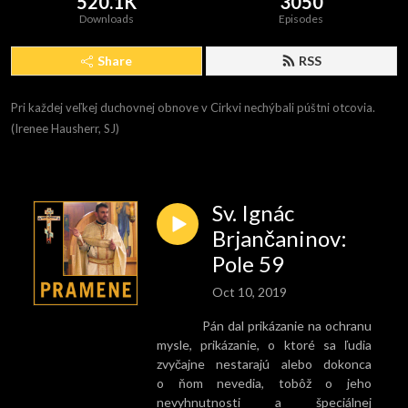
520.1K
3050
Downloads
Episodes
Share
RSS
Pri každej veľkej duchovnej obnove v Cirkvi nechýbali púštni otcovia. 
(Irenee Hausherr, SJ)
Sv. Ignác
Brjančaninov:
Pole 59
Oct 10, 2019
Pán dal prikázanie na ochranu
mysle, prikázanie, o ktoré sa ľudia
zvyčajne nestarajú alebo dokonca
o ňom nevedia, tobôž o jeho
nevyhnutnosti a špeciálnej