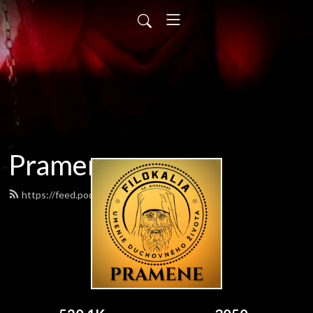
Pramene
https://feed.podbean.com/pramene/feed.xml