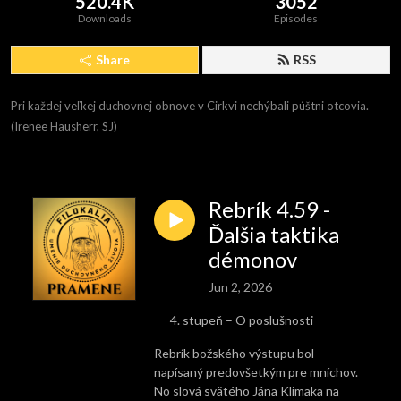
520.4K
3052
Downloads
Episodes
Share
RSS
Pri každej veľkej duchovnej obnove v Cirkvi nechýbali púštni otcovia. 
(Irenee Hausherr, SJ)
Rebrík 4.59 -
Ďalšia taktika
démonov
Jun 2, 2026
stupeň – O poslušnosti
Rebrík božského výstupu bol
napísaný predovšetkým pre mníchov.
No slová svätého Jána Klimaka na