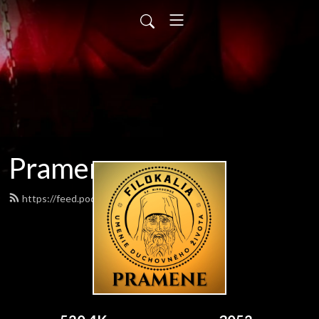
Pramene
https://feed.podbean.com/pramene/feed.xml