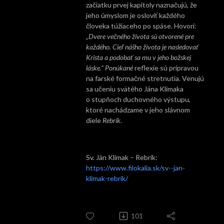
začiatku prvej kapitoly naznačujú, že
jeho úmyslom je osloviť každého
človeka túžiaceho po spáse. Hovorí:
„Dvere večného života sú otvorené pre
každého. Cieľ nášho života je nasledovať
Krista a podobať sa mu v jeho božskej
láske.“ Ponúkané
reflexie sú prípravou
na farské formačné stretnutia. Venujú
sa učeniu svätého Jána Klimaka
o stupňoch duchovného výstupu,
ktoré nachádzame v jeho slávnom
diele
Rebrík
.
Sv. Ján Klimak – Rebrík:
https://www.filokalia.sk/sv--jan-
klimak-rebrik/
101