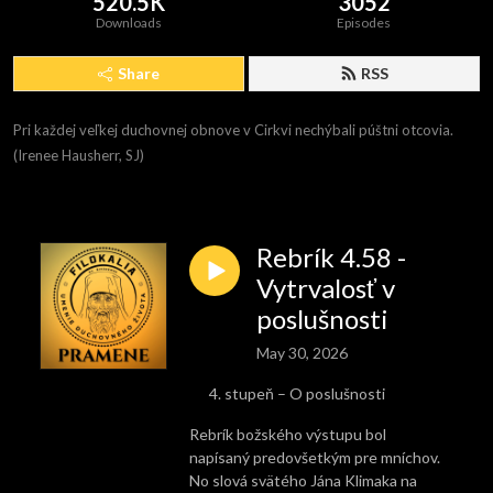
520.5K
3052
Downloads
Episodes
Share
RSS
Pri každej veľkej duchovnej obnove v Cirkvi nechýbali púštni otcovia. 
(Irenee Hausherr, SJ)
Rebrík 4.58 -
Vytrvalosť v
poslušnosti
May 30, 2026
stupeň – O poslušnosti
Rebrík božského výstupu bol
napísaný predovšetkým pre mníchov.
No slová svätého Jána Klimaka na