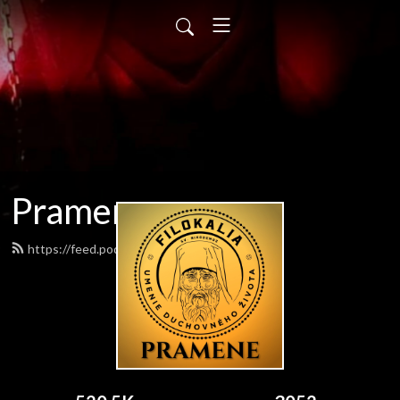
Pramene
https://feed.podbean.com/pramene/feed.xml