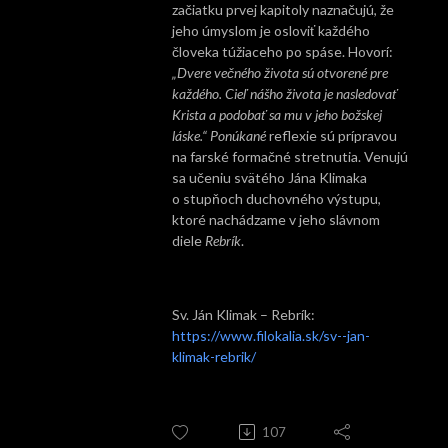
začiatku prvej kapitoly naznačujú, že
jeho úmyslom je osloviť každého
človeka túžiaceho po spáse. Hovorí:
„Dvere večného života sú otvorené pre
každého. Cieľ nášho života je nasledovať
Krista a podobať sa mu v jeho božskej
láske.“ Ponúkané
reflexie sú prípravou
na farské formačné stretnutia. Venujú
sa učeniu svätého Jána Klimaka
o stupňoch duchovného výstupu,
ktoré nachádzame v jeho slávnom
diele
Rebrík
.
Sv. Ján Klimak – Rebrík:
https://www.filokalia.sk/sv--jan-
klimak-rebrik/
107