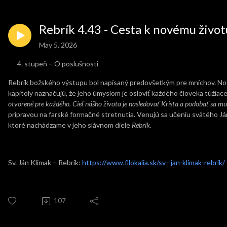
Rebrík 4.43 - Cesta k novému život
May 5, 2026
stupeň – O poslušnosti
Rebrík božského výstupu bol napísaný predovšetkým pre mníchov. No s
kapitoly naznačujú, že jeho úmyslom je osloviť každého človeka túžiac
otvorené pre každého. Cieľ nášho života je nasledovať Krista a podobať sa mu
prípravou na farské formačné stretnutia. Venujú sa učeniu svätého 
ktoré nachádzame v jeho slávnom diele
Rebrík
.
Sv. Ján Klimak – Rebrík:
https://www.filokalia.sk/sv--jan-klimak-rebrik/
107