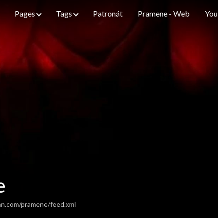
Pages
Tags
Patronát
Pramene - Web
You
e
an.com/pramene/feed.xml