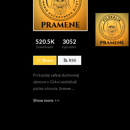
520.5K
3052
Downloads
Episodes
Share
RSS
Pri každej veľkej duchovnej 
obnove v Cirkvi nechýbali 
púštni otcovia. (Irenee 
Hausherr, SJ)
Show more >>