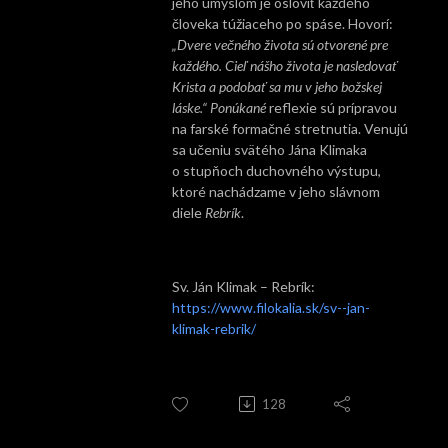
jeho úmyslom je osloviť každého
človeka túžiaceho po spáse. Hovorí:
„Dvere večného života sú otvorené pre
každého. Cieľ nášho života je nasledovať
Krista a podobať sa mu v jeho božskej
láske.“ Ponúkané
reflexie sú prípravou
na farské formačné stretnutia. Venujú
sa učeniu svätého Jána Klimaka
o stupňoch duchovného výstupu,
ktoré nachádzame v jeho slávnom
diele
Rebrík
.
Sv. Ján Klimak – Rebrík:
https://www.filokalia.sk/sv--jan-
klimak-rebrik/
128