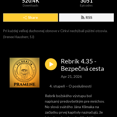
520.4K
3051
Downloads
Episodes
Share
RSS
Pri každej veľkej duchovnej obnove v Cirkvi nechýbali púštni otcovia. 
(Irenee Hausherr, SJ)
Rebrík 4.35 -
Bezpečná cesta
Apr 21, 2026
stupeň – O poslušnosti
Rebrík božského výstupu bol
napísaný predovšetkým pre mníchov.
No slová svätého Jána Klimaka na
začiatku prvej kapitoly naznačujú, že