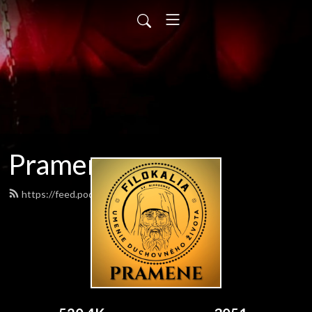
Pramene
https://feed.podbean.com/pramene/feed.xml