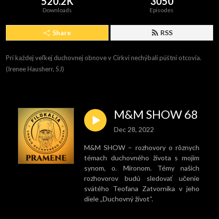
520.2K
3050
Downloads
Episodes
Share
RSS
Pri každej veľkej duchovnej obnove v Cirkvi nechýbali púštni otcovia. 
(Irenee Hausherr, SJ)
M&M SHOW 68
Dec 28, 2022
M&M SHOW – rozhovory o rôznych
témach duchovného života s mojím
synom, o. Mironom. Témy našich
rozhovorov budú sledovať učenie
svätého Teofana Zatvornika v jeho
diele „Duchovný život“.