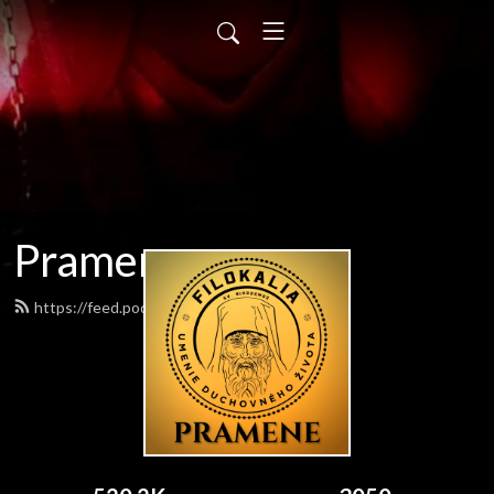
Pramene
https://feed.podbean.com/pramene/feed.xml