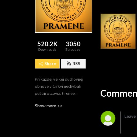
520.2K
3050
Downloads
Episodes
Share
RSS
Pri každej veľkej duchovnej 
obnove v Cirkvi nechýbali 
Comment
púštni otcovia. (Irenee 
Hausherr, SJ)
Show more >>