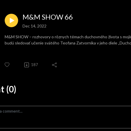
M&M SHOW 66
Dec 14, 2022
M&M SHOW – rozhovory o rôznych témach duchovného života s mojím
budú sledovať učenie svätého Teofana Zatvornika v jeho diele „Ducho
187
 (0)