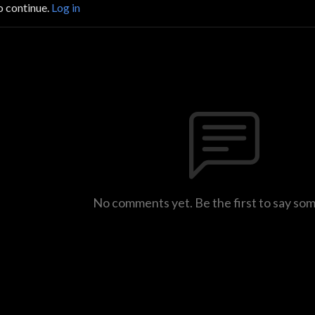
o continue.
Log in
No comments yet. Be the first to say so