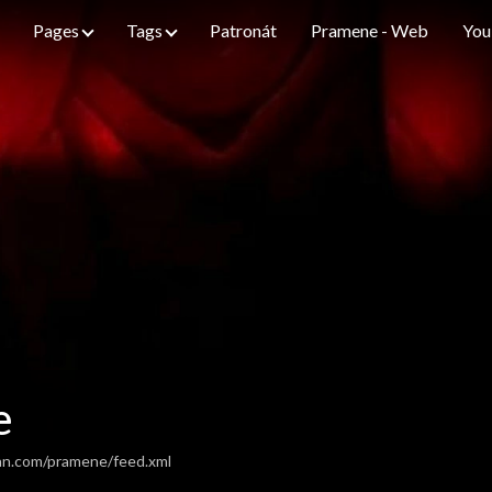
Pages
Tags
Patronát
Pramene - Web
You
e
an.com/pramene/feed.xml