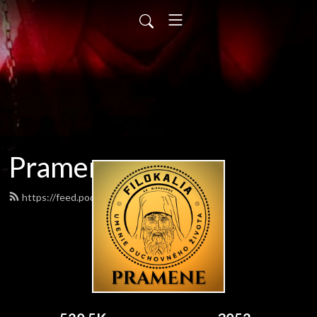
Pramene
https://feed.podbean.com/pramene/feed.xml