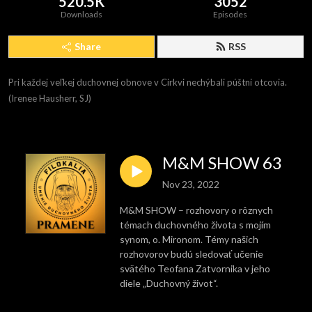
520.5K
3052
Downloads
Episodes
Share
RSS
Pri každej veľkej duchovnej obnove v Cirkvi nechýbali púštni otcovia. 
(Irenee Hausherr, SJ)
M&M SHOW 63
Nov 23, 2022
M&M SHOW – rozhovory o rôznych
témach duchovného života s mojím
synom, o. Mironom. Témy našich
rozhovorov budú sledovať učenie
svätého Teofana Zatvornika v jeho
diele „Duchovný život“.