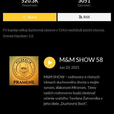
520.3K
3051
Downloads
Episodes
Share
RSS
Pri každej veľkej duchovnej obnove v Cirkvi nechýbali púštni otcovia. 
(Irenee Hausherr, SJ)
M&M SHOW 58
Jun 23, 2021
M&M SHOW – rozhovory o rôznych
témach duchovného života s mojím
synom, diakonom Mironom. Témy
našich rozhovorov budú sledovať
učenie svätého Teofana Zatvornika v
jeho diele „Duchovný život“.