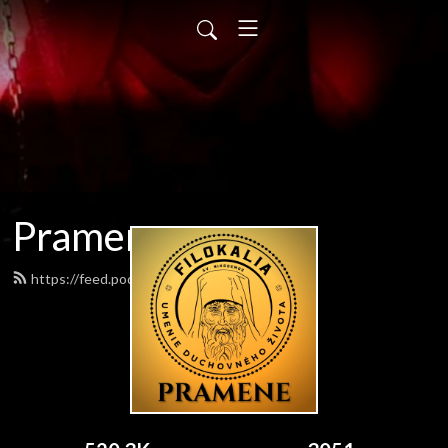
Pramene
https://feed.podbean.com/pramene/feed.xml