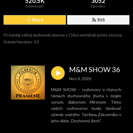
520.5K
3052
Downloads
Episodes
Share
RSS
Pri každej veľkej duchovnej obnove v Cirkvi nechýbali púštni otcovia. 
(Irenee Hausherr, SJ)
M&M SHOW 36
Nov 4, 2020
M&M SHOW – rozhovory o rôznych
témach duchovného života s mojím
synom, diakonom Mironom. Témy
našich rozhovorov budú sledovať
učenie svätého Teofana Zatvornika v
jeho diele „Duchovný život“.