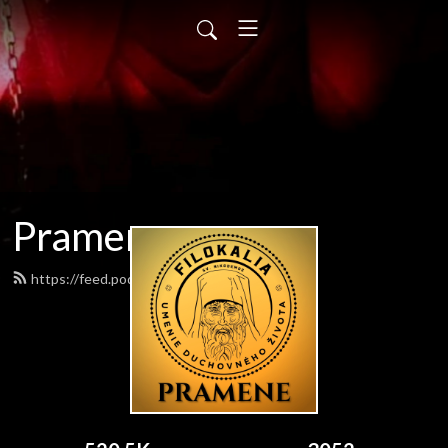
Pramene
https://feed.podbean.com/pramene/feed.xml