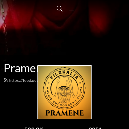
Pramene
https://feed.podbean.com/pramene/feed.xml