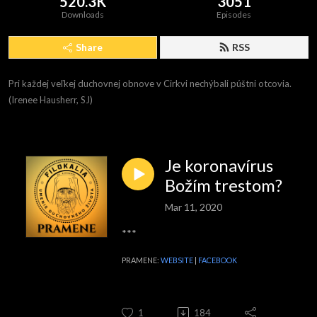
520.3K
3051
Downloads
Episodes
Share
RSS
Pri každej veľkej duchovnej obnove v Cirkvi nechýbali púštni otcovia. 
(Irenee Hausherr, SJ)
Je koronavírus
Božím trestom?
Mar 11, 2020
***
PRAMENE:
WEBSITE
|
FACEBOOK
1
184