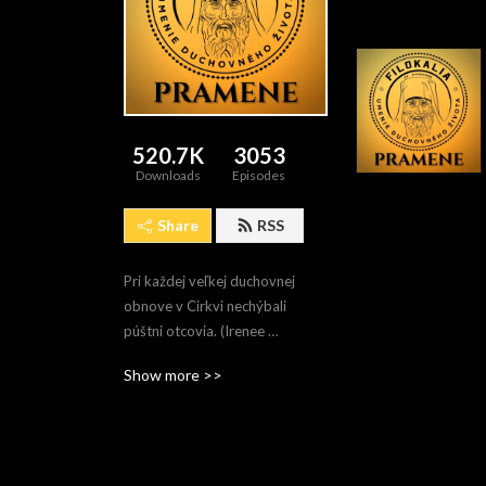
520.7K
3053
Downloads
Episodes
Share
RSS
Pri každej veľkej duchovnej 
obnove v Cirkvi nechýbali 
púštni otcovia. (Irenee 
Hausherr, SJ)
Show more >>