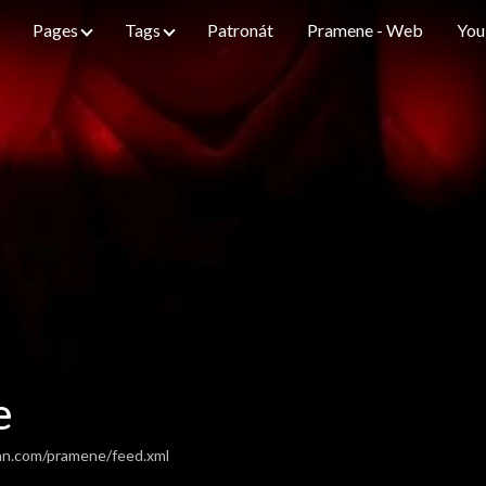
Pages
Tags
Patronát
Pramene - Web
You
e
an.com/pramene/feed.xml