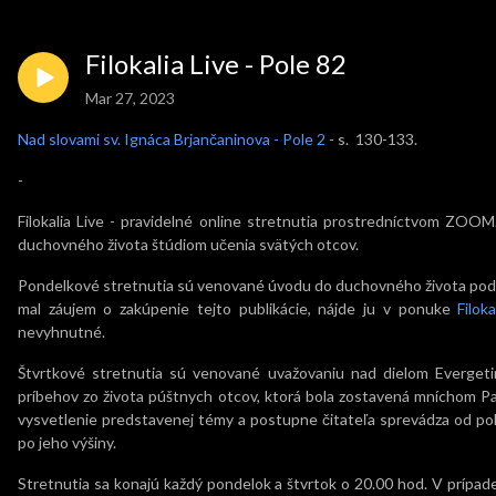
Filokalia Live - Pole 82
Mar 27, 2023
Nad slovami sv. Ignáca Brjančaninova - Pole 2
- s. 130-133.
-
Filokalia Live - pravidelné online stretnutia prostredníctvom ZO
duchovného života štúdiom učenia svätých otcov.
Pondelkové stretnutia sú venované úvodu do duchovného života podľa
mal záujem o zakúpenie tejto publikácie, nájde ju v ponuke
Filoka
nevyhnutné.
Štvrtkové stretnutia sú venované uvažovaniu nad dielom Evergetin
príbehov zo života púštnych otcov, ktorá bola zostavená mníchom Pa
vysvetlenie predstavenej témy a postupne čitateľa sprevádza od p
po jeho výšiny.
Stretnutia sa konajú každý pondelok a štvrtok o 20.00 hod. V prípa