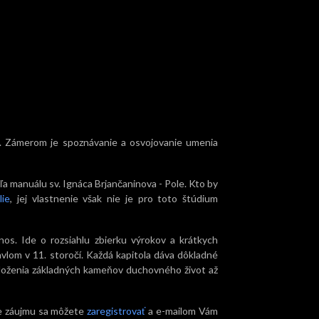
OM. Zámerom je spoznávanie a osvojovanie umenia
 manuálu sv. Ignáca Brjančaninova - Pole. Kto by
lie
, jej vlastnenie však nie je pro toto štúdium
os. Ide o rozsiahlu zbierku výrokov a krátkych
vlom v 11. storočí. Každá kapitola dáva dôkladné
oloženia základných kameňov duchovného život až
de záujmu sa môžete
zaregistrovať
a e-mailom Vám