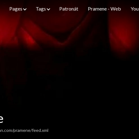
Pages
Tags
Patronát
Pramene - Web
You
e
an.com/pramene/feed.xml