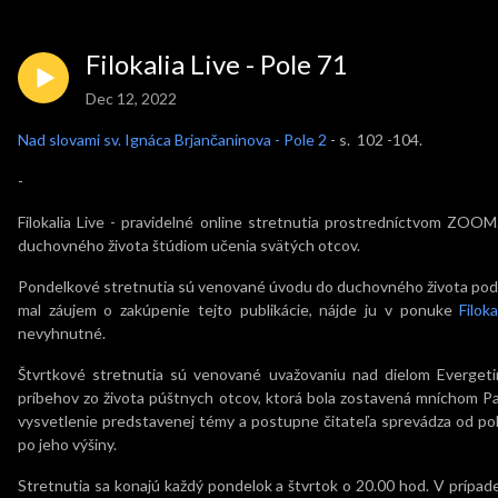
Filokalia Live - Pole 71
Dec 12, 2022
Nad slovami sv. Ignáca Brjančaninova - Pole 2
- s. 102 -104.
-
Filokalia Live - pravidelné online stretnutia prostredníctvom ZO
duchovného života štúdiom učenia svätých otcov.
Pondelkové stretnutia sú venované úvodu do duchovného života podľa
mal záujem o zakúpenie tejto publikácie, nájde ju v ponuke
Filoka
nevyhnutné.
Štvrtkové stretnutia sú venované uvažovaniu nad dielom Evergetin
príbehov zo života púštnych otcov, ktorá bola zostavená mníchom Pa
vysvetlenie predstavenej témy a postupne čitateľa sprevádza od p
po jeho výšiny.
Stretnutia sa konajú každý pondelok a štvrtok o 20.00 hod. V prípa