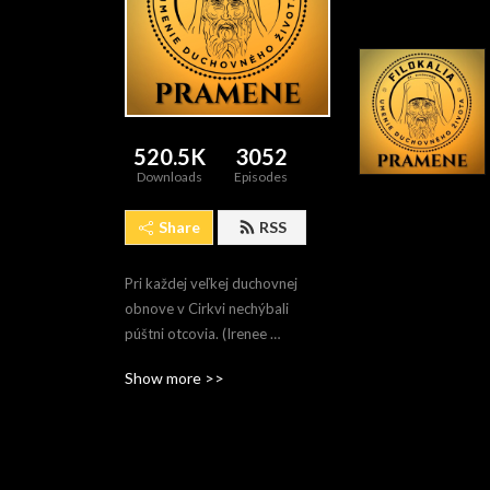
520.5K
3052
Downloads
Episodes
Share
RSS
Pri každej veľkej duchovnej 
obnove v Cirkvi nechýbali 
púštni otcovia. (Irenee 
Hausherr, SJ)
Show more >>