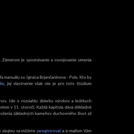
OM. Zámerom je spoznávanie a osvojovanie umenia
 manuálu sv. Ignáca Brjančaninova - Pole. Kto by
lie
, jej vlastnenie však nie je pro toto štúdium
os. Ide o rozsiahlu zbierku výrokov a krátkych
vlom v 11. storočí. Každá kapitola dáva dôkladné
oloženia základných kameňov duchovného život až
de záujmu sa môžete
zaregistrovať
a e-mailom Vám