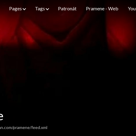
Pages
Tags
Patronát
Pramene - Web
You
e
an.com/pramene/feed.xml