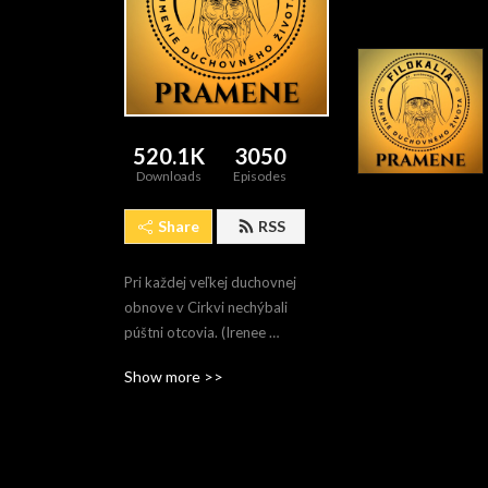
520.1K
3050
Downloads
Episodes
Share
RSS
Pri každej veľkej duchovnej 
obnove v Cirkvi nechýbali 
púštni otcovia. (Irenee 
Hausherr, SJ)
Show more >>