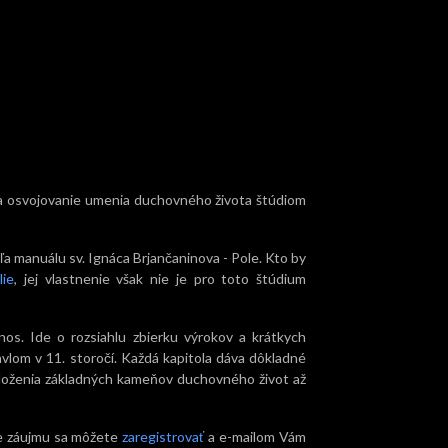
ie a osvojovanie umenia duchovného života štúdiom
 manuálu sv. Ignáca Brjančaninova - Pole. Kto by
lie
, jej vlastnenie však nie je pro toto štúdium
os. Ide o rozsiahlu zbierku výrokov a krátkych
vlom v 11. storočí. Každá kapitola dáva dôkladné
oloženia základných kameňov duchovného život až
de záujmu sa môžete
zaregistrovať
a e-mailom Vám