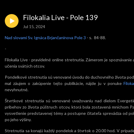
Filokalia Live - Pole 139
Jul 15, 2024
Nad slovami Sv. Ignáca Brjančaninova Pole 3
- s. 84-88.
-
Filokalia Live - pravidelné online stretnutia. Zámerom je spoznávan
učenia svätých otcov.
Pondelkové stretnutia sú venované úvodu do duchovného života podľa
mal záujem o zakúpenie tejto publikácie, nájde ju v ponuke
Filoka
nevyhnutné.
Štvrtkové stretnutia sú venované uvažovaniu nad dielom Evergetin
príbehov zo života púštnych otcov, ktorá bola zostavená mníchom Pa
vysvetlenie predstavenej témy a postupne čitateľa sprevádza od p
po jeho výšiny.
Stretnutia sa konajú každý pondelok a štvrtok o 20.00 hod. V prípa