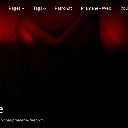
Pages
Tags
Patronát
Pramene - Web
You
e
an.com/pramene/feed.xml