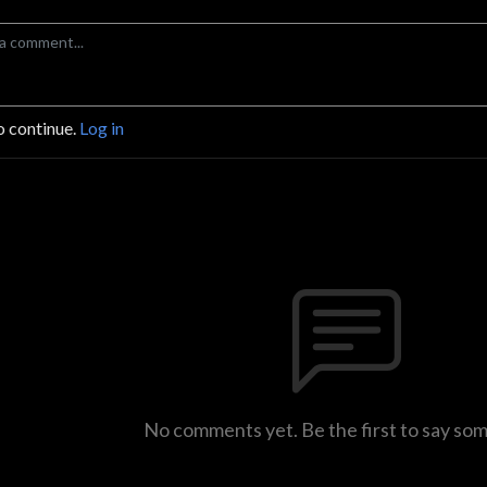
o continue.
Log in
No comments yet. Be the first to say so