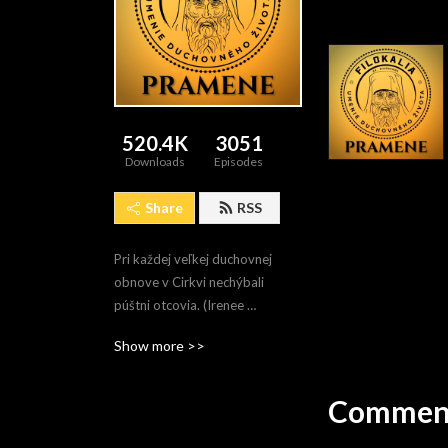
520.4K
3051
Downloads
Episodes
Share
RSS
Pri každej veľkej duchovnej 
obnove v Cirkvi nechýbali 
púštni otcovia. (Irenee 
Hausherr, SJ)
Show more >>
Comment