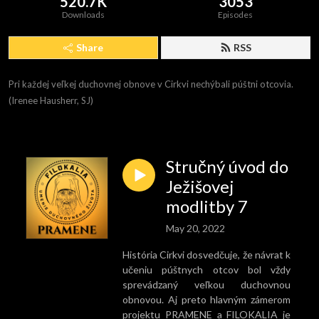
520.7K
3053
Downloads
Episodes
Share
RSS
Pri každej veľkej duchovnej obnove v Cirkvi nechýbali púštni otcovia. 
(Irenee Hausherr, SJ)
Stručný úvod do
Ježišovej
modlitby 7
May 20, 2022
História Cirkvi dosvedčuje, že návrat k
učeniu púštnych otcov bol vždy
sprevádzaný veľkou duchovnou
obnovou. Aj preto hlavným zámerom
projektu PRAMENE a FILOKALIA je