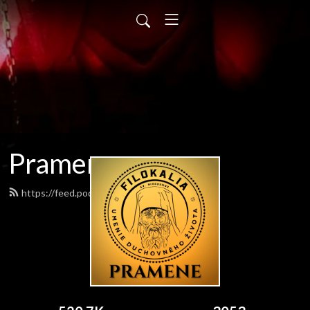
Pramene
https://feed.podbean.com/pramene/feed.xml