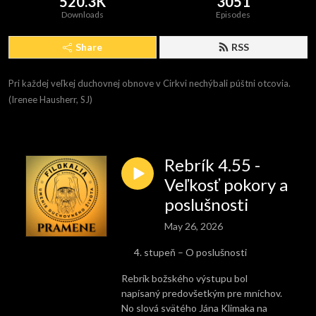
520.3K
3051
Downloads
Episodes
Share
RSS
Pri každej veľkej duchovnej obnove v Cirkvi nechýbali púštni otcovia. 
(Irenee Hausherr, SJ)
Rebrík 4.55 -
Veľkosť pokory a
poslušnosti
May 26, 2026
stupeň – O poslušnosti
Rebrík božského výstupu bol
napísaný predovšetkým pre mníchov.
No slová svätého Jána Klimaka na