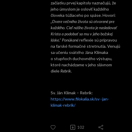
začiatku prvej kapitoly naznačujú, že
jeho úmyslom je osloviť každého
človeka túžiaceho po spáse. Hovorí:
„Dvere večného života sú otvorené pre
každého. Cieľ nášho života je nasledovať
Krista a podobať sa mu v jeho božskej
láske.“ Ponúkané
reflexie sú prípravou
na farské formačné stretnutia. Venujú
sa učeniu svätého Jána Klimaka
o stupňoch duchovného výstupu,
ktoré nachádzame v jeho slávnom
diele
Rebrík
.
Sv. Ján Klimak – Rebrík:
https://www.filokalia.sk/sv--jan-
klimak-rebrik/
102