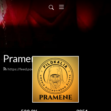
Pramene
https://feed.podbean.com/pramene/feed.xml