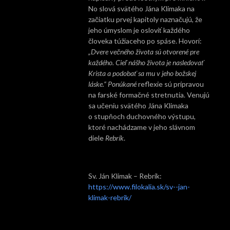
No slová svätého Jána Klimaka na
začiatku prvej kapitoly naznačujú, že
jeho úmyslom je osloviť každého
človeka túžiaceho po spáse. Hovorí:
„Dvere večného života sú otvorené pre
každého. Cieľ nášho života je nasledovať
Krista a podobať sa mu v jeho božskej
láske.“ Ponúkané
reflexie sú prípravou
na farské formačné stretnutia. Venujú
sa učeniu svätého Jána Klimaka
o stupňoch duchovného výstupu,
ktoré nachádzame v jeho slávnom
diele
Rebrík
.
Sv. Ján Klimak – Rebrík:
https://www.filokalia.sk/sv--jan-
klimak-rebrik/