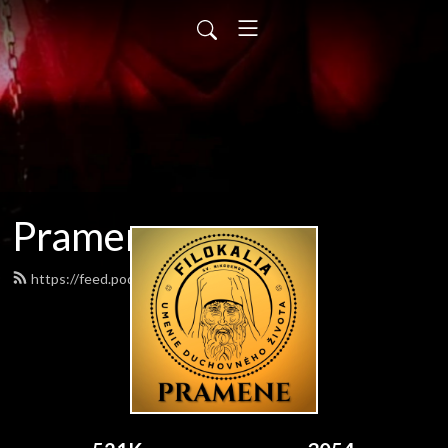
Pramene
https://feed.podbean.com/pramene/feed.xml