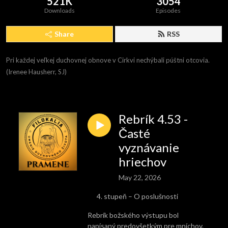
521K
3054
Downloads
Episodes
Share
RSS
Pri každej veľkej duchovnej obnove v Cirkvi nechýbali púštni otcovia. 
(Irenee Hausherr, SJ)
Rebrík 4.53 -
Časté
vyznávanie
hriechov
May 22, 2026
stupeň – O poslušnosti
Rebrík božského výstupu bol
napísaný predovšetkým pre mníchov.