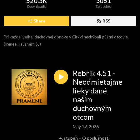
520.3K
3051
Downloads
Episodes
Share
RSS
Pri každej veľkej duchovnej obnove v Cirkvi nechýbali púštni otcovia. 
(Irenee Hausherr, SJ)
Rebrík 4.51 -
Neodmietajme
lieky dané
naším
duchovným
otcom
May 19, 2026
stupeň – O poslušnosti