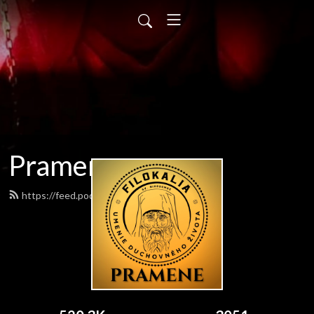
Pramene
https://feed.podbean.com/pramene/feed.xml