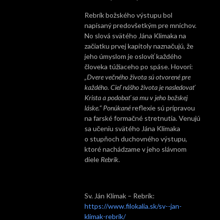
Rebrík božského výstupu bol
napísaný predovšetkým pre mníchov.
No slová svätého Jána Klimaka na
začiatku prvej kapitoly naznačujú, že
jeho úmyslom je osloviť každého
človeka túžiaceho po spáse. Hovorí:
„Dvere večného života sú otvorené pre
každého. Cieľ nášho života je nasledovať
Krista a podobať sa mu v jeho božskej
láske.“ Ponúkané
reflexie sú prípravou
na farské formačné stretnutia. Venujú
sa učeniu svätého Jána Klimaka
o stupňoch duchovného výstupu,
ktoré nachádzame v jeho slávnom
diele
Rebrík
.
Sv. Ján Klimak – Rebrík:
https://www.filokalia.sk/sv--jan-
klimak-rebrik/