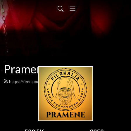
Pramene
https://feed.podbean.com/pramene/feed.xml