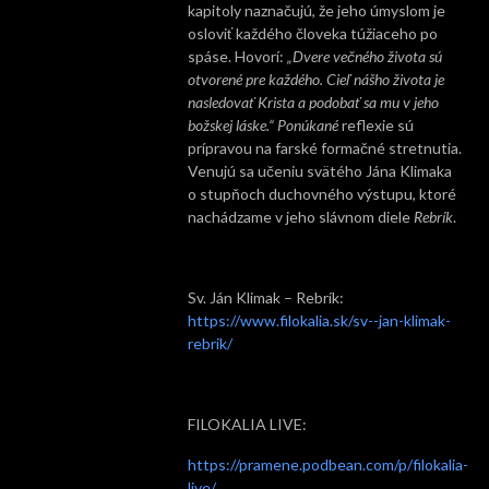
kapitoly naznačujú, že jeho úmyslom je
osloviť každého človeka túžiaceho po
spáse. Hovorí:
„Dvere večného života sú
otvorené pre každého. Cieľ nášho života je
nasledovať Krista a podobať sa mu v jeho
božskej láske.“ Ponúkané
reflexie sú
prípravou na farské formačné stretnutia.
Venujú sa učeniu svätého Jána Klimaka
o stupňoch duchovného výstupu, ktoré
nachádzame v jeho slávnom diele
Rebrík
.
Sv. Ján Klimak – Rebrík:
https://www.filokalia.sk/sv--jan-klimak-
rebrik/
FILOKALIA LIVE:
https://pramene.podbean.com/p/filokalia-
live/