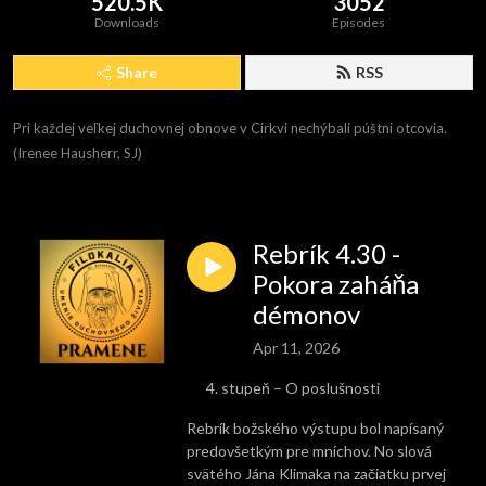
520.5K
3052
Downloads
Episodes
Share
RSS
Pri každej veľkej duchovnej obnove v Cirkvi nechýbali púštni otcovia. 
(Irenee Hausherr, SJ)
Rebrík 4.30 -
Pokora zaháňa
démonov
Apr 11, 2026
stupeň – O poslušnosti
Rebrík božského výstupu bol napísaný
predovšetkým pre mníchov. No slová
svätého Jána Klimaka na začiatku prvej