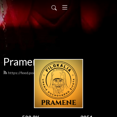
Pramene
https://feed.podbean.com/pramene/feed.xml