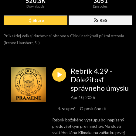
520.3K
3051
Downloads
Episodes
Share
RSS
Pri každej veľkej duchovnej obnove v Cirkvi nechýbali púštni otcovia. 
(Irenee Hausherr, SJ)
Rebrík 4.29 -
Dôležitosť
správneho úmyslu
Apr 10, 2026
stupeň – O poslušnosti
Rebrík božského výstupu bol napísaný
predovšetkým pre mníchov. No slová
svätého Jána Klimaka na začiatku prvej