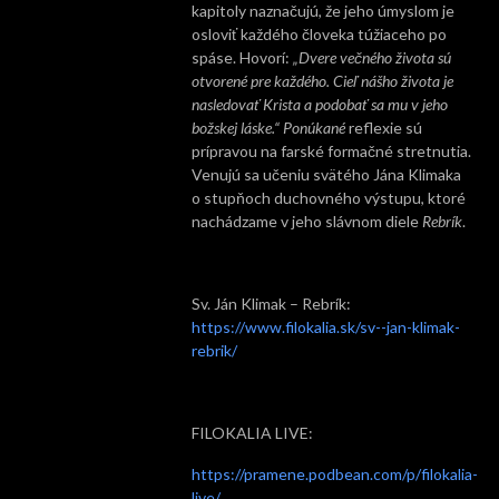
kapitoly naznačujú, že jeho úmyslom je
osloviť každého človeka túžiaceho po
spáse. Hovorí:
„Dvere večného života sú
otvorené pre každého. Cieľ nášho života je
nasledovať Krista a podobať sa mu v jeho
božskej láske.“ Ponúkané
reflexie sú
prípravou na farské formačné stretnutia.
Venujú sa učeniu svätého Jána Klimaka
o stupňoch duchovného výstupu, ktoré
nachádzame v jeho slávnom diele
Rebrík
.
Sv. Ján Klimak – Rebrík:
https://www.filokalia.sk/sv--jan-klimak-
rebrik/
FILOKALIA LIVE:
https://pramene.podbean.com/p/filokalia-
live/