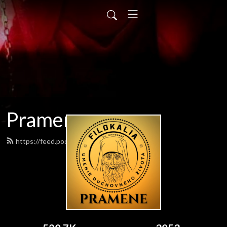
Pramene
https://feed.podbean.com/pramene/feed.xml