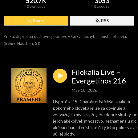
520.7K
3053
Downloads
Episodes
Share
RSS
Pri každej veľkej duchovnej obnove v Cirkvi nechýbali púštni otcovia. 
(Irenee Hausherr, SJ)
Filokalia Live –
Evergetinos 216
May 18, 2026
Hypotéza 45: Charakteristickým znakom
pokorného človeka je, že sa obviňuje a
znevažuje a myslí si, že jeho dobré skutky, n
je ich akékoľvek množstvo, neznamenajú nič;
aké
sú
charakteristické črty jeho pokory a a
sú jej plody.