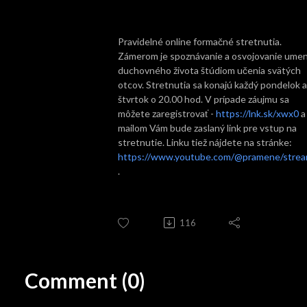
Pravidelné online formačné stretnutia.
Zámerom je spoznávanie a osvojovanie umen
duchovného života štúdiom učenia svätých
otcov. Stretnutia sa konajú každý pondelok a
štvrtok o 20.00 hod. V prípade záujmu sa
môžete zaregistrovať -
https://lnk.sk/xwx0
a
mailom Vám bude zaslaný link pre vstup na
stretnutie. Linku tiež nájdete na stránke:
https://www.youtube.com/@pramene/stre
.
116
Comment (0)