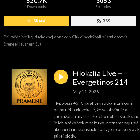
520.7K
3053
Downloads
Episodes
Share
RSS
Pri každej veľkej duchovnej obnove v Cirkvi nechýbali púštni otcovia. 
(Irenee Hausherr, SJ)
Filokalia Live –
Evergetinos 214
May 11, 2026
Hypotéza 45: Charakteristickým znakom
pokorného človeka je, že sa obviňuje a
znevažuje a myslí si, že jeho dobré skutky, n
je ich akékoľvek množstvo, neznamenajú nič;
aké
sú
charakteristické črty jeho pokory a a
sú jej plody.