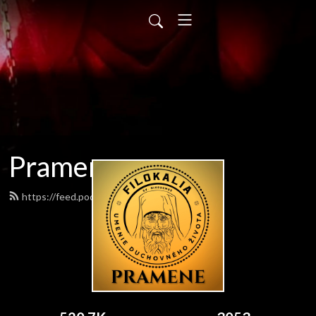
Pramene
https://feed.podbean.com/pramene/feed.xml