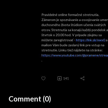
Pravidelné online formačné stretnutia.
Zámerom je spoznávanie a osvojovanie umen
duchovného života štúdiom učenia svätých
otcov. Stretnutia sa konajú každý pondelok a
štvrtok o 20.00 hod. V prípade záujmu sa
môžete zaregistrovať -
https://lnk.sk/xwx0
a
mailom Vám bude zaslaný link pre vstup na
stretnutie. Linku tiež nájdete na stránke:
https://www.youtube.com/@pramene/stre
.
141
Comment (0)