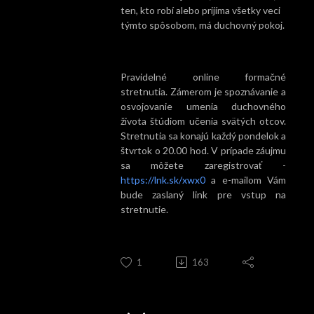
ten, kto robí alebo prijíma všetky veci
týmto spôsobom, má duchovný pokoj.
Pravidelné online formačné
stretnutia. Zámerom je spoznávanie a
osvojovanie umenia duchovného
života štúdiom učenia svätých otcov.
Stretnutia sa konajú každý pondelok a
štvrtok o 20.00 hod. V prípade záujmu
sa môžete zaregistrovať -
https://lnk.sk/xwx0
a e-mailom Vám
bude zaslaný link pre vstup na
stretnutie.
1
163