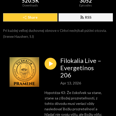
520.5K
3052
Downloads
Episodes
Share
RSS
Pri každej veľkej duchovnej obnove v Cirkvi nechýbali púštni otcovia. 
(Irenee Hausherr, SJ)
Filokalia Live –
Evergetinos
206
Apr 13, 2026
Hypotéza 43: Že čokoľvek sa stane,
stane sa z Božej prozreteľnosti, z
tohto dôvodu musí veriaci vždy
nasledovať Božiu prozreteľnosť a
hľadať nie svoju vôľu, ale Božiu vôľu;