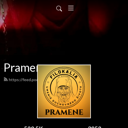
Pramene
https://feed.podbean.com/pramene/feed.xml