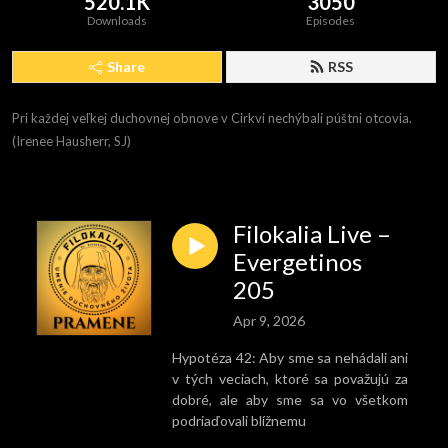
520.1K
3050
Downloads
Episodes
Share
RSS
Pri každej veľkej duchovnej obnove v Cirkvi nechýbali púštni otcovia. 
(Irenee Hausherr, SJ)
Filokalia Live –
Evergetinos
205
Apr 9, 2026
Hypotéza 42: Aby sme sa nehádali ani
v tých veciach, ktoré sa považujú za
dobré, ale aby sme sa vo všetkom
podriaďovali blížnemu