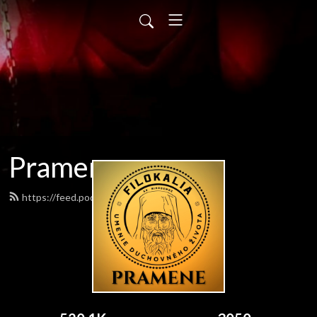
Pramene
https://feed.podbean.com/pramene/feed.xml