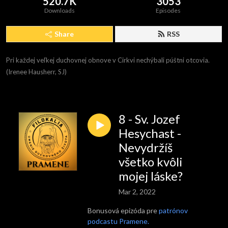
520.7K
3053
Downloads
Episodes
Share
RSS
Pri každej veľkej duchovnej obnove v Cirkvi nechýbali púštni otcovia. 
(Irenee Hausherr, SJ)
8 - Sv. Jozef
Hesychast -
Nevydržíš
všetko kvôli
mojej láske?
Mar 2, 2022
Bonusová epizóda pre
patrónov
podcastu Pramene.