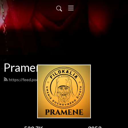
Pramene
https://feed.podbean.com/pramene/feed.xml