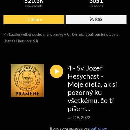
520.3K
3051
Downloads
Episodes
Share
RSS
Pri každej veľkej duchovnej obnove v Cirkvi nechýbali púštni otcovia. 
(Irenee Hausherr, SJ)
4 - Sv. Jozef
Hesychast -
Moje dieťa, ak si
pozorný ku
všetkému, čo ti
píšem...
Jan 19, 2022
Bonusová epizóda pre
patrónov