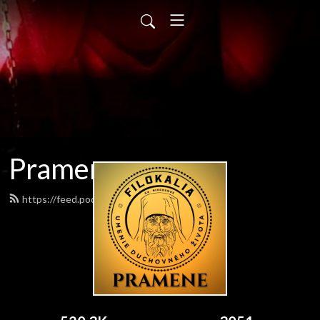
Pramene
https://feed.podbean.com/pramene/feed.xml